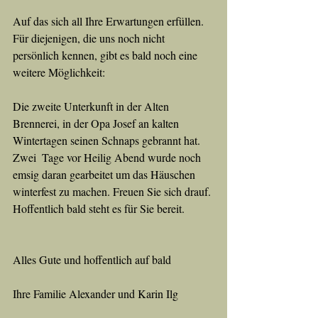
Auf das sich all Ihre Erwartungen erfüllen. 
Für diejenigen, die uns noch nicht 
persönlich kennen, gibt es bald noch eine 
weitere Möglichkeit:
Die zweite Unterkunft in der Alten 
Brennerei, in der Opa Josef an kalten 
Wintertagen seinen Schnaps gebrannt hat. 
Zwei  Tage vor Heilig Abend wurde noch 
emsig daran gearbeitet um das Häuschen 
winterfest zu machen. Freuen Sie sich drauf. 
Hoffentlich bald steht es für Sie bereit.
Alles Gute und hoffentlich auf bald
Ihre Familie Alexander und Karin Ilg