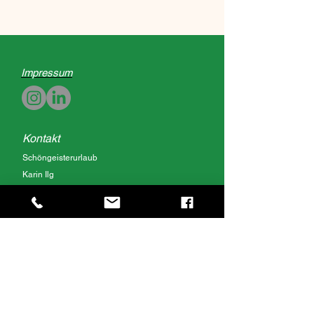
Impressum
Kontakt
Schöngeisterurlaub
Karin Ilg
Unterlimpach 5
88693 Deggenhausertal
Deutschland Baden Württemberg
Fon:
0049 (0) 7555-363
Mobil: 0049 (0) 151 15227161
Email:
schoengeister@posteo.de
Homepage: www.schoengeister-urlaub.de