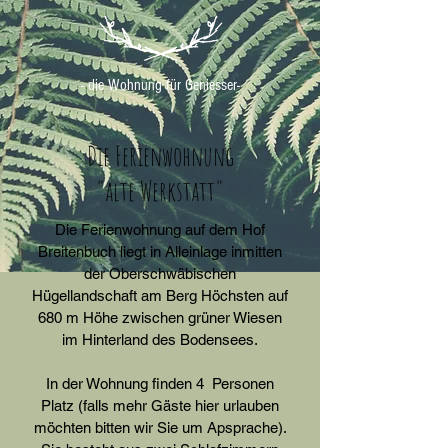
- die Wohnung für Geniesser-
Die Ferienwohnung
"alte Werkstatt"
Die Ferienwohnung auf dem Hof
Breitenbuch liegt in Alleinlage inmitten
der Oberschwäbischen
Hügellandschaft am Berg Höchsten auf
680 m Höhe zwischen grüner Wiesen
im Hinterland des Bodensees.
In der Wohnung finden 4 Personen
Platz (falls mehr Gäste hier urlauben
möchten bitten wir Sie um Apsprache).