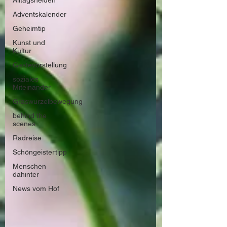
Alltagshelden
Adventskalender
Geheimtip
Kunst und
Kultur
Gästevorstellung
soziales
Miteinander
Graswurzelbewegung
behind the
scenes
Radreise
Schöngeistertipp
Menschen
dahinter
News vom Hof