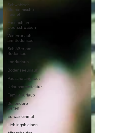
Schwäbisch
Alemannische
Fasnet
Fasnacht in
Oberschwaben
Winterurlaub
am Bodensee
Schlößer am
Bodensee
Landurlaub
Bodenseeurlaub
Pauschalangebot
Urlaubsarchitektur
Familienurlaub
Besondere
Zeiten
Es war einmal
Lieblingsbleiben