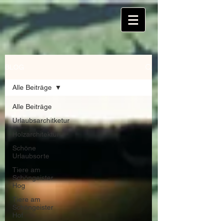
BLOG
Alle Beiträge
Alle Beiträge
Urlaubsarchitketur
Holzarchitektur
Schöne
Urlaubsorte
Tiere am
Schöngeister
Hog
Tiere am
Schöngeister
Hof