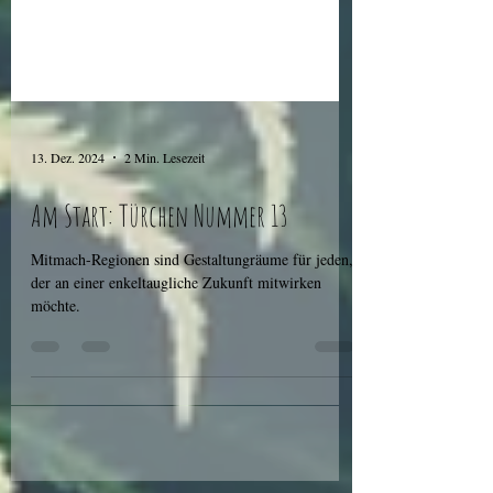
13. Dez. 2024
2 Min. Lesezeit
Am Start: Türchen Nummer 13
Mitmach-Regionen sind Gestaltungräume für jeden,
der an einer enkeltaugliche Zukunft mitwirken
möchte.