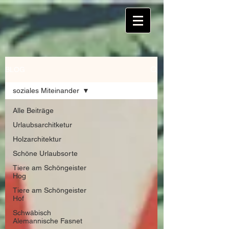
BLOG
soziales Miteinander
Alle Beiträge
Urlaubsarchitketur
Holzarchitektur
Schöne Urlaubsorte
Tiere am Schöngeister
Hog
Tiere am Schöngeister
Hof
Schwäbisch
Alemannische Fasnet