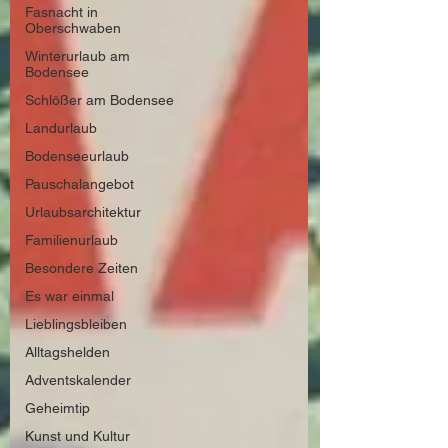
Fasnacht in
Oberschwaben
Winterurlaub am
Bodensee
Schlößer am Bodensee
Landurlaub
Bodenseeurlaub
Pauschalangebot
Urlaubsarchitektur
Familienurlaub
Besondere Zeiten
Es war einmal
Lieblingsbleiben
Alltagshelden
Adventskalender
Geheimtip
Kunst und Kultur