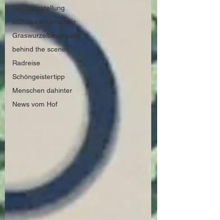
Gästevorstellung
soziales Miteinander
Graswurzelbewegung
behind the scenes
Radreise
Schöngeistertipp
Menschen dahinter
News vom Hof