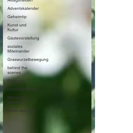
Alltagshelden
Adventskalender
Geheimtip
Kunst und
Kultur
Gästevorstellung
soziales
Miteinander
Graswurzelbewegung
behind the
scenes
Radreise
Schöngeistertipp
Menschen
dahinter
News vom Hof