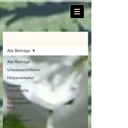
BLOG
Alle Beiträge
Alle Beiträge
Urlaubsarchitketur
Holzarchitektur
Schöne
Urlaubsorte
Tiere am
Schöngeister
Hog
Tiere am
Schöngeister
Hof