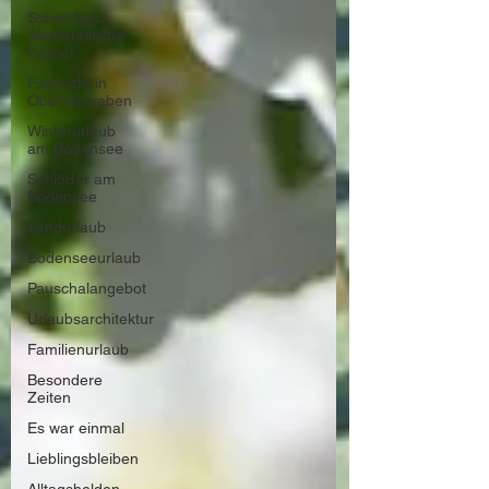
Schwäbisch
Alemannische
Fasnet
Fasnacht in
Oberschwaben
Winterurlaub
am Bodensee
Schlößer am
Bodensee
Landurlaub
Bodenseeurlaub
Pauschalangebot
Urlaubsarchitektur
Familienurlaub
Besondere
Zeiten
Es war einmal
Lieblingsbleiben