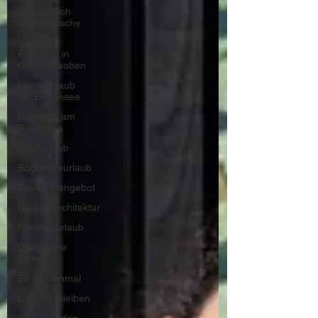
Schwäbisch
Alemannische
Fasnet
Fasnacht in
Oberschwaben
Winterurlaub
am Bodensee
Schlößer am
Bodensee
Landurlaub
Bodenseeurlaub
Pauschalangebot
Urlaubsarchitektur
Familienurlaub
Besondere
Zeiten
Es war einmal
Lieblingsbleiben