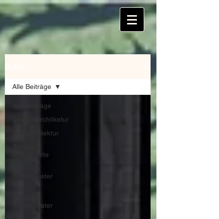
BLOG
Alle Beiträge
Alle Beiträge
Urlaubsarchitketur
Holzarchitektur
Schöne
Urlaubsorte
Tiere am
Schöngeister
Hog
Tiere am
Schöngeister
Hof