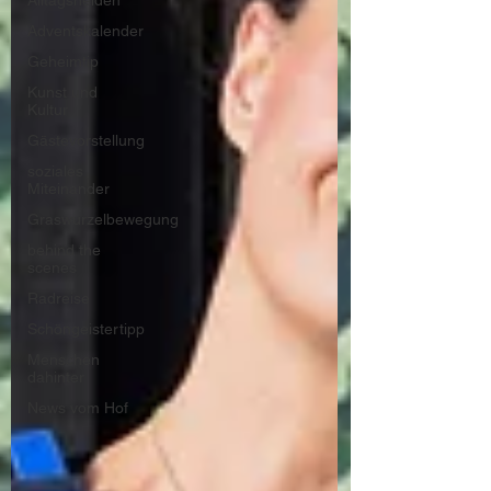
Alltagshelden
Adventskalender
Geheimtip
Kunst und
Kultur
Gästevorstellung
soziales
Miteinander
Graswurzelbewegung
behind the
scenes
Radreise
Schöngeistertipp
Menschen
dahinter
News vom Hof