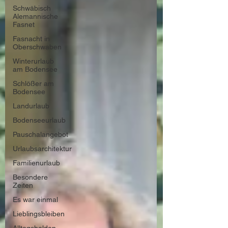
Schwäbisch
Alemannische
Fasnet
Fasnacht in
Oberschwaben
Winterurlaub
am Bodensee
Schlößer am
Bodensee
Landurlaub
Bodenseeurlaub
Pauschalangebot
Urlaubsarchitektur
Familienurlaub
Besondere
Zeiten
Es war einmal
Lieblingsbleiben