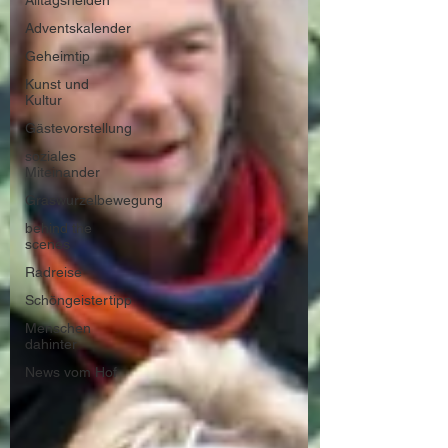
Alltagshelden
Adventskalender
Geheimtip
Kunst und
Kultur
Gästevorstellung
soziales
Miteinander
Graswurzelbewegung
behind the
scenes
Radreise
Schöngeistertipp
Menschen
dahinter
News vom Hof