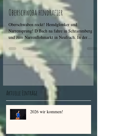
22. Jan. 2018
2 Min. Lesezeit
Oberschwobä hindrafier
Oberschwaben rockt! Hemdglonker und
Narrensprung! D Bach na fahre in Schrammberg
und zum Narrenflohmarkt in Neufrach. In der
fünften Jahresz
Aktuelle Einträge
2026 wir kommen!