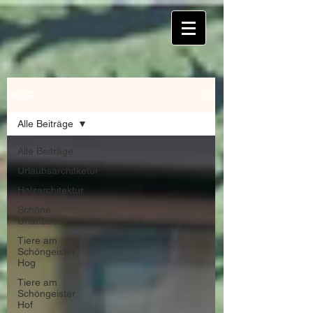
BLOG
Alle Beiträge
Alle Beiträge
Urlaubsarchitketur
Holzarchitektur
Schöne
Urlaubsorte
Tiere am
Schöngeister
Hog
Tiere am
Schöngeister
Hof