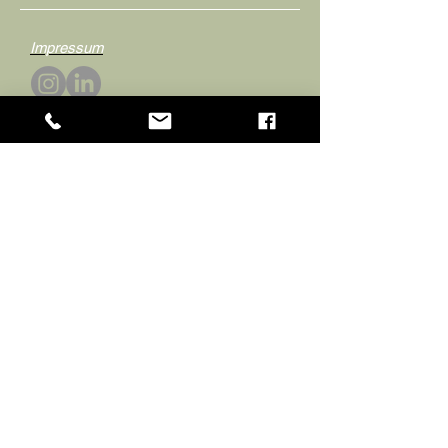
Impressum
Kontakt
Schöngeisterurlaub
Karin Ilg
Unterlimpach 5
88693 Deggenhausertal
Deutschland Baden Württemberg
Fon:
0049 (0) 7555-363
Mobil: 0049 (0) 151 15227161
Email:
schoengeister@posteo.de
Homepage: www.schoengeister-urlaub.de