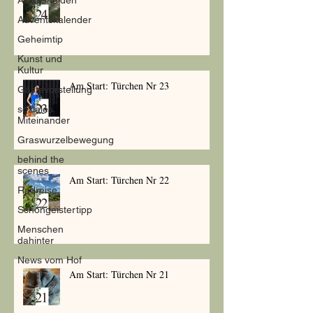
Alltagshelden
Adventskalender
Geheimtip
Kunst und
Kultur
Am Start: Türchen Nr 23
Gästevorstellung
soziales
Miteinander
Graswurzelbewegung
behind the
scenes
Am Start: Türchen Nr 22
Radreise
Schöngeistertipp
Menschen
dahinter
News vom Hof
Am Start: Türchen Nr 21