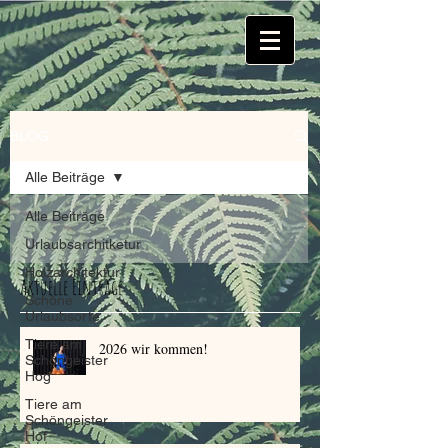
BLOG
Alle Beiträge
Alle Beiträge
Urlaubsarchitketur
Holzarchitektur
Aktuelle Einträge
Schöne
Urlaubsorte
Tiere am
2026 wir kommen!
Schöngeister
Hog
Tiere am
Schöngeister
Hof