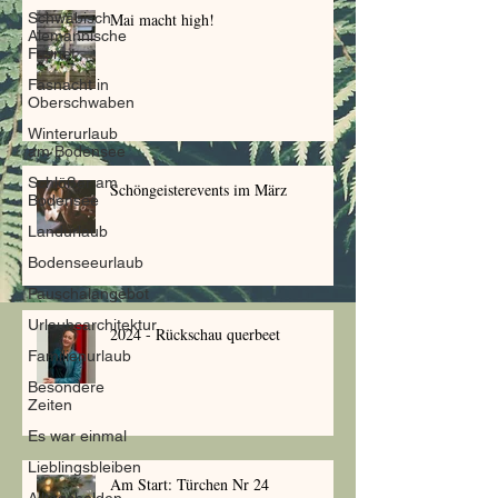
Schwäbisch
Mai macht high!
Alemannische
Fasnet
Fasnacht in
Oberschwaben
Winterurlaub
am Bodensee
Schlößer am
Schöngeisterevents im März
Bodensee
Landurlaub
Bodenseeurlaub
Pauschalangebot
Urlaubsarchitektur
2024 - Rückschau querbeet
Familienurlaub
Besondere
Zeiten
Es war einmal
Lieblingsbleiben
Am Start: Türchen Nr 24