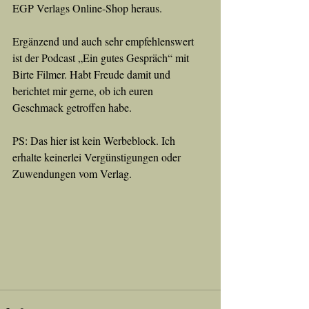
EGP Verlags Online-Shop heraus.
Ergänzend und auch sehr empfehlenswert 
ist der Podcast „Ein gutes Gespräch“ mit 
Birte Filmer. Habt Freude damit und 
berichtet mir gerne, ob ich euren 
Geschmack getroffen habe.
PS: Das hier ist kein Werbeblock. Ich 
erhalte keinerlei Vergünstigungen oder 
Zuwendungen vom Verlag.