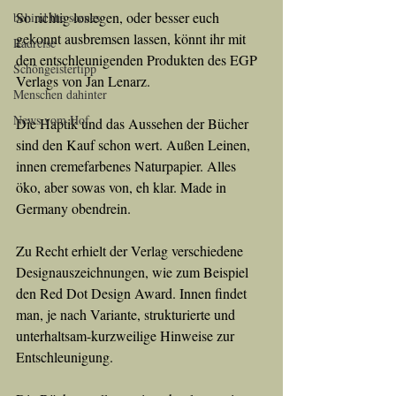
So richtig loslegen, oder besser euch 
behind the scenes
gekonnt ausbremsen lassen, könnt ihr mit 
Radreise
den entschleunigenden Produkten des EGP 
Schöngeistertipp
Verlags von Jan Lenarz.
Menschen dahinter
News vom Hof
Die Haptik und das Aussehen der Bücher 
sind den Kauf schon wert. Außen Leinen, 
innen cremefarbenes Naturpapier. Alles 
öko, aber sowas von, eh klar. Made in 
Germany obendrein.
Zu Recht erhielt der Verlag verschiedene 
Designauszeichnungen, wie zum Beispiel 
den Red Dot Design Award. Innen findet 
man, je nach Variante, strukturierte und 
unterhaltsam-kurzweilige Hinweise zur 
Entschleunigung.