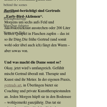
behind the scenes
Berühmt-berüchtigt sind Gertruds 
Radreise
„Early-Bird-Aktionen“. 
Schöngeistertipp
Morgens um sechs aufs Feld und 
Menschen dahinter
Jakobskreuzkraut ausstechen oder 200 Liter 
News vom Hof
heißen Quapfel in Flaschen zapfen – das ist 
so ihr Ding.Die frühe Gertrud (und somit 
wohl oder übel auch ich) fängt den Wurm – 
aber sowas von.
Und was macht die Dame sonst so?
Okay, jetzt wird’s umfangreich. Gefühlt 
mischt Gertrud überall mit. Therapie und 
Kunst sind ihr Metier. In der eigenen Praxis, 
gertruds art
, in Überlingen bietet sie 
Coaching und private Kunsttherapiestunden 
an. Jeden Morgen hüpft sie in den Bodensee 
– wohlgemerkt ganzjährig. Das tat sie 