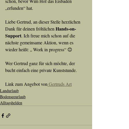
schon, bevor Wim Hof das Eisbaden 
„erfunden“ hat.
Liebe Gertrud, an dieser Stelle herzlichen 
Hands-on-
Dank für deinen fröhlichen 
Support
. Ich freue mich schon auf die 
nächste gemeinsame Aktion, wenn es 
wieder heißt: „ Work in progress“ 😊
Wer Gertrud ganz für sich möchte, der 
bucht einfach eine private Kunststunde.
Link zum Angebot von
 Gertruds Art
Landurlaub
Bodenseeurlaub
Alltagshelden